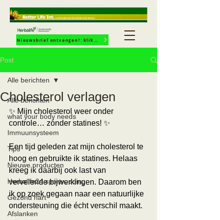
Nieuwsbrief ontvangen?: klik hier!
Post
Alle berichten
Cholesterol verlagen
Alle berichten
✨ Mijn cholesterol weer onder 
what your body needs
controle… zónder statines! ✨
Immuunsysteem
Een tijd geleden zat mijn cholesterol te 
Tips
hoog en gebruikte ik statines. Helaas 
Nieuwe producten
kreeg ik daarbij ook last van 
Herbalife24 sportvoeding
vervelende bijwerkingen. Daarom ben 
ik op zoek gegaan naar een natuurlijke 
Gezond hart
ondersteuning die écht verschil maakt.
Afslanken