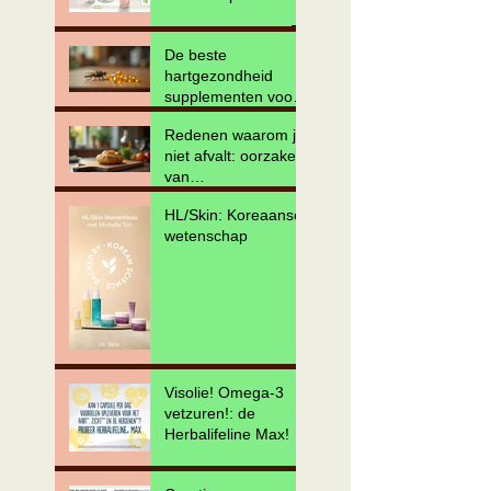
Basispakket
De beste
hartgezondheid
supplementen voor
een gezond hart
Redenen waarom je
niet afvalt: oorzaken
van
gewichtsverliesprobl
HL/Skin: Koreaanse
emen en
wetenschap
oplossingen
Visolie! Omega-3
vetzuren!: de
Herbalifeline Max!