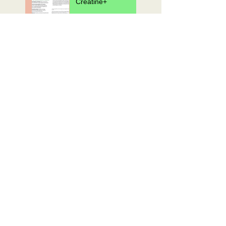
Creatine+
Jouw sportvoeding
voor padel!
Nieuw product: Night
mode
Vlog: Wow, wat een weekend!
de Phyto Complete!