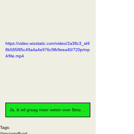
https://video.wixstatic.com/video/2a38c3_af4
8b585f85c49a4a4e976c9fb9eea40/720p/mp
4/file.mp4
Ja, ik wil graag meer weten over Beta Heart, vul het formulier in op de Home-pagina
Tags:
#gezondhart