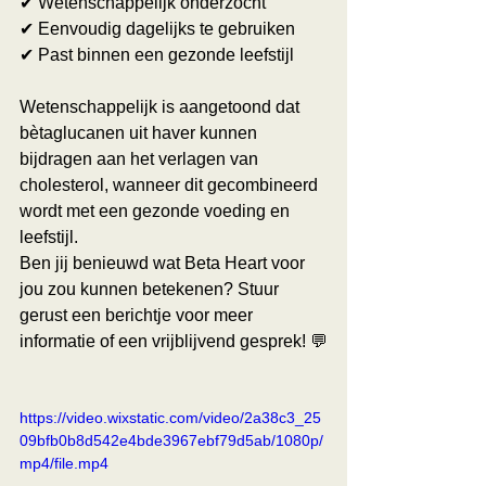
✔ Wetenschappelijk onderzocht 
✔ Eenvoudig dagelijks te gebruiken 
✔ Past binnen een gezonde leefstijl
Wetenschappelijk is aangetoond dat 
bètaglucanen uit haver kunnen 
bijdragen aan het verlagen van 
cholesterol, wanneer dit gecombineerd 
wordt met een gezonde voeding en 
leefstijl.
Ben jij benieuwd wat Beta Heart voor 
jou zou kunnen betekenen? Stuur 
gerust een berichtje voor meer 
informatie of een vrijblijvend gesprek! 💬
https://video.wixstatic.com/video/2a38c3_25
09bfb0b8d542e4bde3967ebf79d5ab/1080p/
mp4/file.mp4