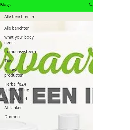
Blogs
Alle berichten
Alle berichten
what your body
needs
Immuunsysteem
Tips
Nieuwe
producten
Herbalife24
sportvoeding
Gezond hart
Afslanken
Darmen