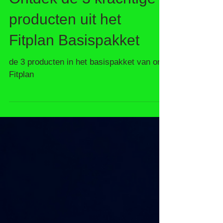
Ontdek de 3 krachtige
producten uit het
Fitplan Basispakket
de 3 producten in het basispakket van ons
Fitplan