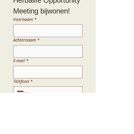
Herbalife Opportunity 
Meeting bijwonen!
Voornaam
*
Achternaam
*
E-mail
*
Telefoon
*
Woonplaats
*
Land
*